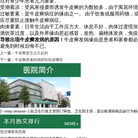
点对青少年患者尤为重要。
受潮着凉：受风寒侵袭而诱发牛皮癣的为数较多，由于寓居环境
过敏要素：是牛皮癣病症的缘由之一。 由于饮食或服用药物，
应尽量防止接触牛皮癣病症。
肉体要素：日常生活由于工作压力大、休息不好，肉体过度慌张
酒饮茶过度，以及外界缘由惹起感冒，发热、扁桃体发炎，免
导致出现牛皮癣发病的原因！
牛皮癣发病缘由是患者和家眷都必
避免到时候后悔不已。
上一篇：
牛皮癣是怎么引起的
下一篇：
牛皮癣患者的病因你知道哪些
[!--temp.sitename--] 由卫生行政主管部门审批、卫生部主管，是以银屑病精品诊疗为
宿迁哪家医院看